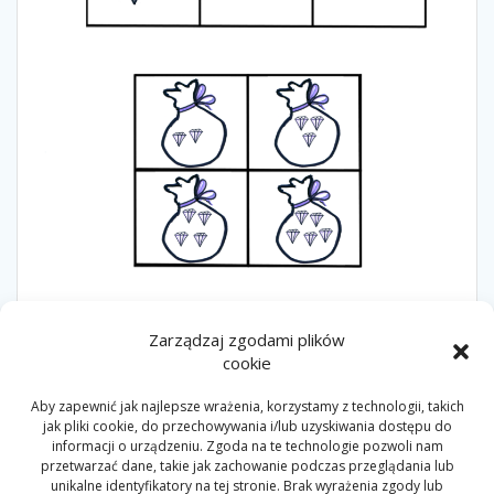
Zarządzaj zgodami plików
4LATA
5LAT
6LAT
KARTAPRACY
ŁAMIGŁÓWKI
cookie
LOGICZNYCZWARTEK
ZADANIE
Aby zapewnić jak najlepsze wrażenia, korzystamy z technologii, takich
jak pliki cookie, do przechowywania i/lub uzyskiwania dostępu do
informacji o urządzeniu. Zgoda na te technologie pozwoli nam
Nawigacja
przetwarzać dane, takie jak zachowanie podczas przeglądania lub
Poprzedni
Następny
Poprzedni:
Bystry
Następny:
Logiczny
unikalne identyfikatory na tej stronie. Brak wyrażenia zgody lub