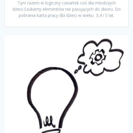
Tym razem w logiczny czwartek coś dla młodszych
dzieci.Szukamy elementów nie pasujących do zbioru. Do
pobrania karta pracy dla dzieci w wieku 3,4 i 5 lat.