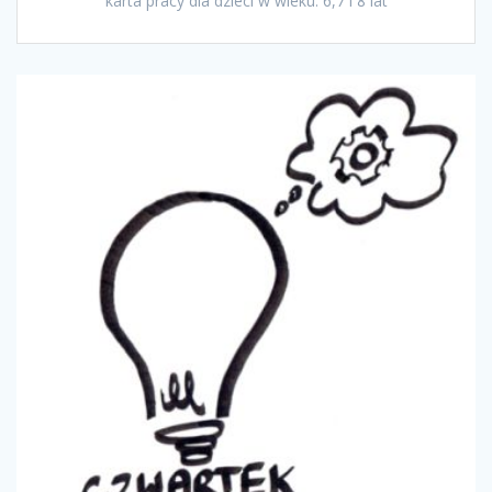
karta pracy dla dzieci w wieku: 6,7 i 8 lat