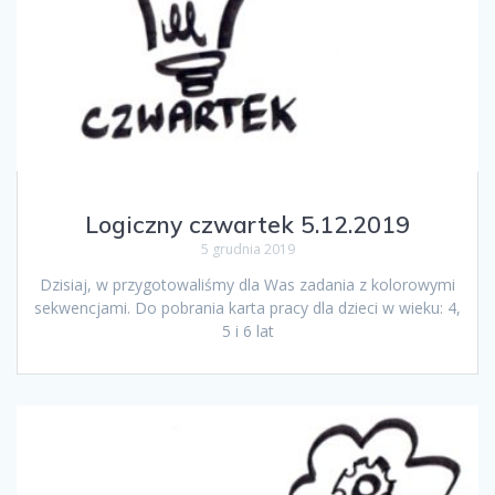
Logiczny czwartek 5.12.2019
5 grudnia 2019
Dzisiaj, w przygotowaliśmy dla Was zadania z kolorowymi
sekwencjami. Do pobrania karta pracy dla dzieci w wieku: 4,
5 i 6 lat