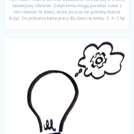
łatwiejszej odsłonie. Dzięki temu mogą poradzić sobie z
nim również te dzieci, które jeszcze nie potrafią dobrze
liczyć. Do pobrania karta pracy dla dzieci w wieku: 3, 4 i 5 lat