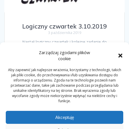
Logiczny czwartek 3.10.2019
3 października 2019
Nastał logiczny czwartek i kolejne zadanie do
wykonania.Dzisiaj zmierzamy się z kodowaniem drogi. Do
Zarządzaj zgodami plików
pobrania karta pracy dla dzieci w wieku: 4,5 i 6 lat
cookie
Aby zapewnić jak najlepsze wrażenia, korzystamy z technologii, takich
jak pliki cookie, do przechowywania i/lub uzyskiwania dostępu do
Nawigacja
informacji o urządzeniu. Zgoda na te technologie pozwoli nam
przetwarzać dane, takie jak zachowanie podczas przeglądania lub
Strona
Strona
1
2
po
unikalne identyfikatory na tej stronie. Brak wyrażenia zgody lub
wycofanie zgody może niekorzystnie wpłynąć na niektóre cechy i
wpisach
funkcje.
Akceptuję