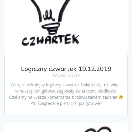
Logiczny czwartek 19.12.2019
19 grudnia 2019
Witajcie w kolejny logiczny czwartek!Święta tuż, tuż, więc i
w naszej łamigłówce zagościły świąteczne słodkości.
Czekamy na Wasze komentarze z rozwiązaniem zadania
PS: Świąteczne pierniczki już gotowe?