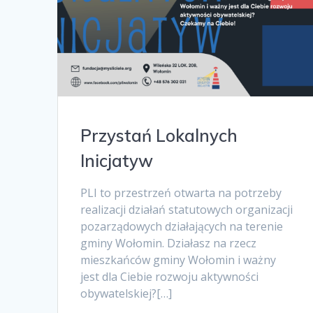
Przystań Lokalnych
Inicjatyw
PLI to przestrzeń otwarta na potrzeby
realizacji działań statutowych organizacji
pozarządowych działających na terenie
gminy Wołomin. Działasz na rzecz
mieszkańców gminy Wołomin i ważny
jest dla Ciebie rozwoju aktywności
obywatelskiej?[…]