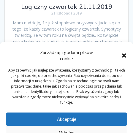
Logiczny czwartek 21.11.2019
21 listopada 2019
Mam nadzieję, że już stopniowo przyzwyczajacie się do
tego, że każdy czwartek to logiczny czwartek. Synoptycy
twierdzą, że w tym roku na święta będzie.. Rozwiążcie
nasze kolejne dyktando graficzne, przy którym trenujemy
kodowanie, żeby poznać odpowiedź. Do pobrania karta
Zarządzaj zgodami plików
pracy dla dzieci w wieku: 5, 6 i 7 lat
cookie
Aby zapewnić jak najlepsze wrażenia, korzystamy z technologii, takich
jak pliki cookie, do przechowywania i/lub uzyskiwania dostępu do
Nawigacja
informacji o urządzeniu. Zgoda na te technologie pozwoli nam
przetwarzać dane, takie jak zachowanie podczas przeglądania lub
Strona
Strona
1
2
po
unikalne identyfikatory na tej stronie. Brak wyrażenia zgody lub
wycofanie zgody może niekorzystnie wpłynąć na niektóre cechy i
wpisach
funkcje.
Akceptuję
Odmów