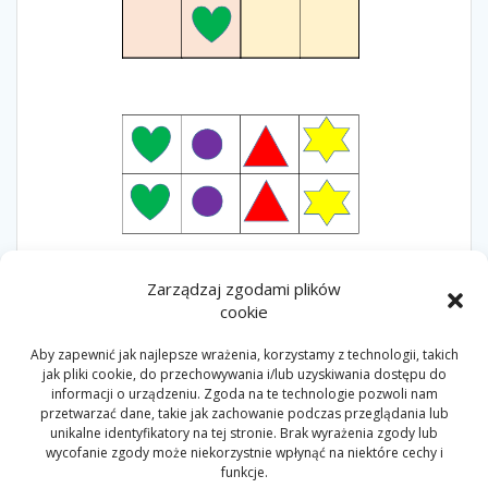
Zarządzaj zgodami plików
3LATA
4LATA
5LAT
LOGICZNYCZWARTEK
cookie
SUDOKU
ZADANIE
Aby zapewnić jak najlepsze wrażenia, korzystamy z technologii, takich
jak pliki cookie, do przechowywania i/lub uzyskiwania dostępu do
informacji o urządzeniu. Zgoda na te technologie pozwoli nam
Nawigacja
przetwarzać dane, takie jak zachowanie podczas przeglądania lub
Poprzedni
Następny
Poprzedni:
Logiczny
Następny:
Logiczny
unikalne identyfikatory na tej stronie. Brak wyrażenia zgody lub
wpisu
wpis:
wpis:
czwartek 23.01.2020
czwartek 13.02.2020
wycofanie zgody może niekorzystnie wpłynąć na niektóre cechy i
funkcje.