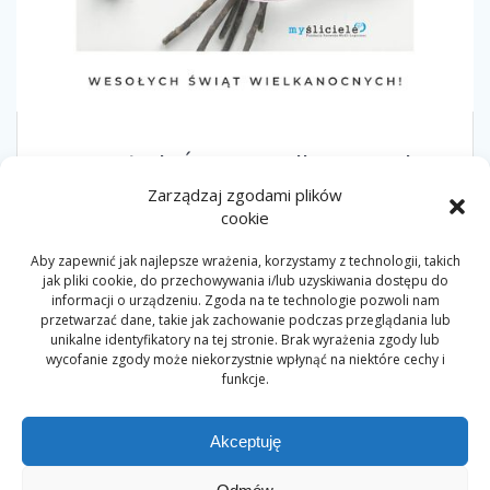
Wesołych Świąt Wielkanocnych!
3 kwietnia 2021
Zarządzaj zgodami plików
cookie
Aby zapewnić jak najlepsze wrażenia, korzystamy z technologii, takich
jak pliki cookie, do przechowywania i/lub uzyskiwania dostępu do
Nawigacja
informacji o urządzeniu. Zgoda na te technologie pozwoli nam
przetwarzać dane, takie jak zachowanie podczas przeglądania lub
Strona
Strona
1
2
po
unikalne identyfikatory na tej stronie. Brak wyrażenia zgody lub
wycofanie zgody może niekorzystnie wpłynąć na niektóre cechy i
wpisach
funkcje.
Akceptuję