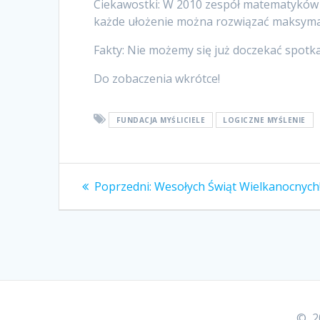
Ciekawostki: W 2010 zespół matematyków z
każde ułożenie można rozwiązać maksymal
Fakty: Nie możemy się już doczekać spotk
Do zobaczenia wkrótce!
FUNDACJA MYŚLICIELE
LOGICZNE MYŚLENIE
Nawigacja
Poprzedni
Poprzedni:
Wesołych Świąt Wielkanocnych
wpis:
wpisu
© 20