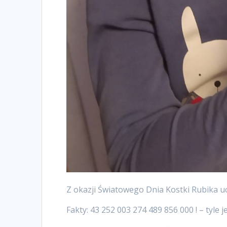
Z okazji Światowego Dnia Kostki Rubika u
Fakty: 43 252 003 274 489 856 000 ! – tyle