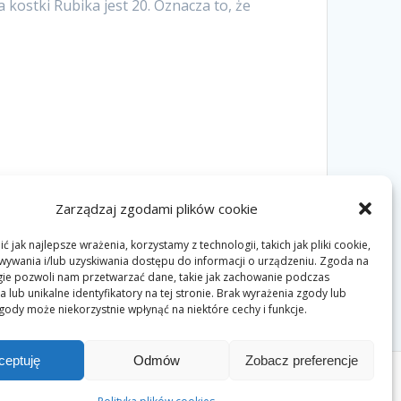
kostki Rubika jest 20. Oznacza to, że
Zarządzaj zgodami plików cookie
Następny
Następny:
Kreatywność
 jak najlepsze wrażenia, korzystamy z technologii, takich jak pliki cookie,
wpis:
ywania i/lub uzyskiwania dostępu do informacji o urządzeniu. Zgoda na
gie pozwoli nam przetwarzać dane, takie jak zachowanie podczas
 lub unikalne identyfikatory na tej stronie. Brak wyrażenia zgody lub
gody może niekorzystnie wpłynąć na niektóre cechy i funkcje.
ceptuję
Odmów
Zobacz preferencje
heme