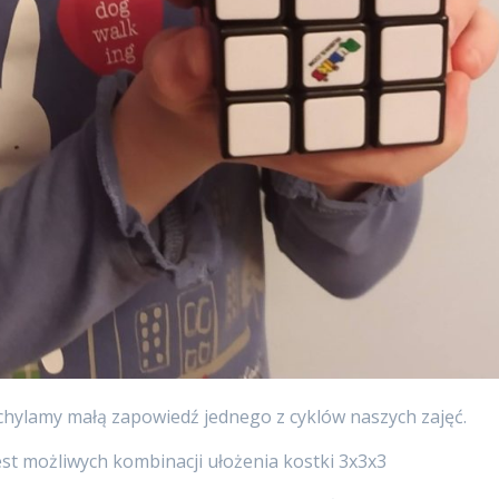
chylamy małą zapowiedź jednego z cyklów naszych zajęć.
 jest możliwych kombinacji ułożenia kostki 3x3x3