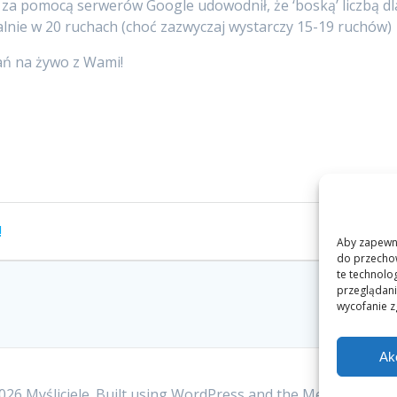
a pomocą serwerów Google udowodnił, że ‘boską’ liczbą dla 
nie w 20 ruchach (choć zazwyczaj wystarczy 15-19 ruchów)
ań na żywo z Wami!
!
Aby zapewnić
do przechow
te technolo
przeglądania
wycofanie z
Ak
26 Myśliciele. Built using WordPress and the
Mesmerize T