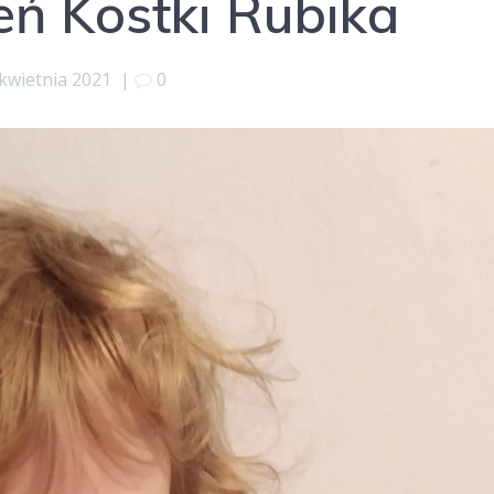
ń Kostki Rubika
kwietnia 2021
|
0