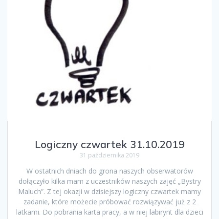
Logiczny czwartek 31.10.2019
31 października 2019
W ostatnich dniach do grona naszych obserwatorów
dołączyło kilka mam z uczestników naszych zajęć „Bystry
Maluch”. Z tej okazji w dzisiejszy logiczny czwartek mamy
zadanie, które możecie próbować rozwiązywać już z 2
latkami. Do pobrania karta pracy, a w niej labirynt dla dzieci