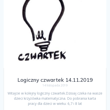
Logiczny czwartek 14.11.2019
14 listopada 2019
Witajcie w kolejny logiczny czwartek.Dzisiaj czeka na wasze
dzieci krzyżówka matematyczna. Do pobrania karta
pracy dla dzieci w wieku: 6,7 i 8 lat