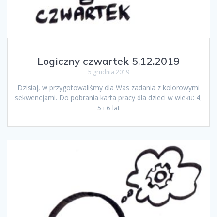
Logiczny czwartek 5.12.2019
5 grudnia 2019
Dzisiaj, w przygotowaliśmy dla Was zadania z kolorowymi
sekwencjami. Do pobrania karta pracy dla dzieci w wieku: 4,
5 i 6 lat