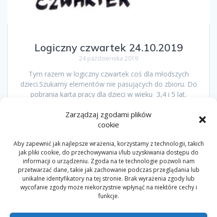
Logiczny czwartek 24.10.2019
24 października 2019
Tym razem w logiczny czwartek coś dla młodszych
dzieci.Szukamy elementów nie pasujących do zbioru. Do
pobrania karta pracy dla dzieci w wieku 3,4 i 5 lat.
Zarządzaj zgodami plików
cookie
Nawigacja
Aby zapewnić jak najlepsze wrażenia, korzystamy z technologii, takich
Strona
Strona
Strona
Strona
Strona
1
…
6
7
8
9
po
jak pliki cookie, do przechowywania i/lub uzyskiwania dostępu do
informacji o urządzeniu. Zgoda na te technologie pozwoli nam
przetwarzać dane, takie jak zachowanie podczas przeglądania lub
wpisach
unikalne identyfikatory na tej stronie. Brak wyrażenia zgody lub
wycofanie zgody może niekorzystnie wpłynąć na niektóre cechy i
funkcje.