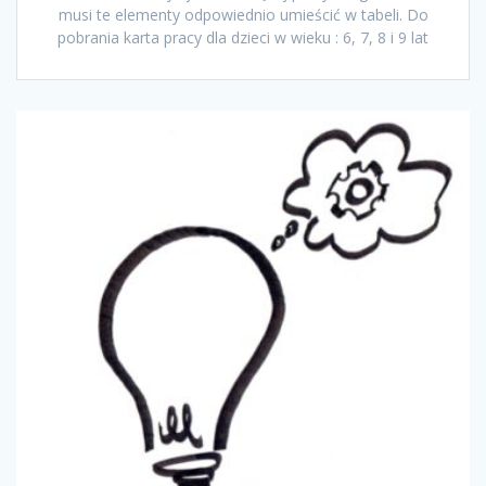
musi te elementy odpowiednio umieścić w tabeli. Do
pobrania karta pracy dla dzieci w wieku : 6, 7, 8 i 9 lat