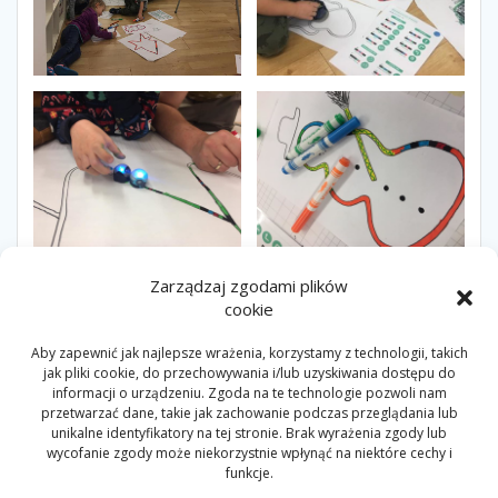
Zarządzaj zgodami plików
cookie
Nawigacja
Aby zapewnić jak najlepsze wrażenia, korzystamy z technologii, takich
jak pliki cookie, do przechowywania i/lub uzyskiwania dostępu do
Poprzedni
Poprzedni:
Świąteczne
informacji o urządzeniu. Zgoda na te technologie pozwoli nam
wpisu
wpis:
Następny
kodowanie w
Następny:
Logiczny
przetwarzać dane, takie jak zachowanie podczas przeglądania lub
wpis:
Sławkowym Klubie
czwartek 19.12.2019
unikalne identyfikatory na tej stronie. Brak wyrażenia zgody lub
Juniora – zaproszenie
wycofanie zgody może niekorzystnie wpłynąć na niektóre cechy i
funkcje.