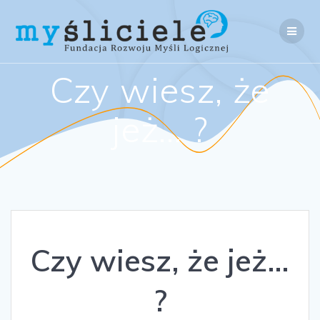
Skip
to
content
Czy wiesz, że
jeż… ?
Czy wiesz, że jeż…
?