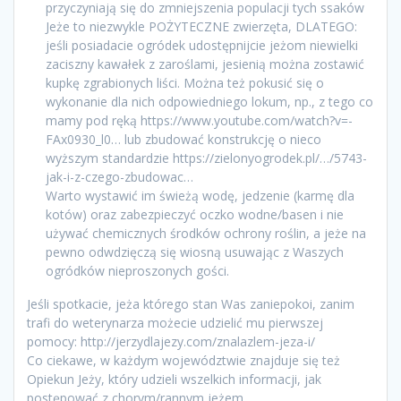
przyczyniają się do zmniejszenia populacji tych ssaków
Jeże to niezwykle POŻYTECZNE zwierzęta, DLATEGO:
jeśli posiadacie ogródek udostępnijcie jeżom niewielki
zaciszny kawałek z zaroślami, jesienią można zostawić
kupkę zgrabionych liści. Można też pokusić się o
wykonanie dla nich odpowiedniego lokum, np., z tego co
mamy pod ręką https://www.youtube.com/watch?v=-
FAx0930_l0… lub zbudować konstrukcję o nieco
wyższym standardzie https://zielonyogrodek.pl/…/5743-
jak-i-z-czego-zbudowac…
Warto wystawić im świeżą wodę, jedzenie (karmę dla
kotów) oraz zabezpieczyć oczko wodne/basen i nie
używać chemicznych środków ochrony roślin, a jeże na
pewno odwdzięczą się wiosną usuwając z Waszych
ogródków nieproszonych gości.
Jeśli spotkacie, jeża którego stan Was zaniepokoi, zanim
trafi do weterynarza możecie udzielić mu pierwszej
pomocy: http://jerzydlajezy.com/znalazlem-jeza-i/
Co ciekawe, w każdym województwie znajduje się też
Opiekun Jeży, który udzieli wszelkich informacji, jak
postępować z chorym/rannym jeżem.