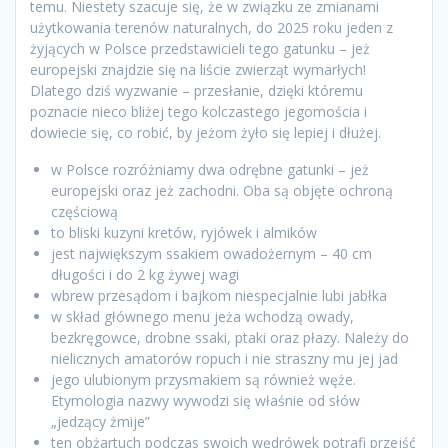
temu. Niestety szacuje się, że w związku ze zmianami
użytkowania terenów naturalnych, do 2025 roku jeden z
żyjących w Polsce przedstawicieli tego gatunku – jeż
europejski znajdzie się na liście zwierząt wymarłych!
Dlatego dziś wyzwanie – przesłanie, dzięki któremu
poznacie nieco bliżej tego kolczastego jegomościa i
dowiecie się, co robić, by jeżom żyło się lepiej i dłużej.
w Polsce rozróżniamy dwa odrębne gatunki – jeż
europejski oraz jeż zachodni. Oba są objęte ochroną
częściową
to bliski kuzyni kretów, ryjówek i almików
jest największym ssakiem owadożernym – 40 cm
długości i do 2 kg żywej wagi
wbrew przesądom i bajkom niespecjalnie lubi jabłka
w skład głównego menu jeża wchodzą owady,
bezkręgowce, drobne ssaki, ptaki oraz płazy. Należy do
nielicznych amatorów ropuch i nie straszny mu jej jad
jego ulubionym przysmakiem są również węże.
Etymologia nazwy wywodzi się właśnie od słów
„jedzący żmije”
ten obżartuch podczas swoich wędrówek potrafi przejść