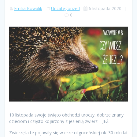
Emilia Kowalik
Uncategorized
6 listopada 2020
|
0
10 listopada swoje święto obchodzi uroczy, dobrze znany
dzieciom i często kojarzony z jesienią zwierz – JEŻ.
Zwierzęta te pojawiły się w erze oligoceńskiej ok. 30 mln lat