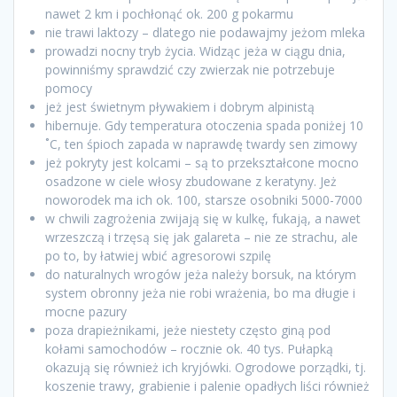
nawet 2 km i pochłonąć ok. 200 g pokarmu
nie trawi laktozy – dlatego nie podawajmy jeżom mleka
prowadzi nocny tryb życia. Widząc jeża w ciągu dnia,
powinniśmy sprawdzić czy zwierzak nie potrzebuje
pomocy
jeż jest świetnym pływakiem i dobrym alpinistą
hibernuje. Gdy temperatura otoczenia spada poniżej 10
˚C, ten śpioch zapada w naprawdę twardy sen zimowy
jeż pokryty jest kolcami – są to przekształcone mocno
osadzone w ciele włosy zbudowane z keratyny. Jeż
noworodek ma ich ok. 100, starsze osobniki 5000-7000
w chwili zagrożenia zwijają się w kulkę, fukają, a nawet
wrzeszczą i trzęsą się jak galareta – nie ze strachu, ale
po to, by łatwiej wbić agresorowi szpilę
do naturalnych wrogów jeża należy borsuk, na którym
system obronny jeża nie robi wrażenia, bo ma długie i
mocne pazury
poza drapieżnikami, jeże niestety często giną pod
kołami samochodów – rocznie ok. 40 tys. Pułapką
okazują się również ich kryjówki. Ogrodowe porządki, tj.
koszenie trawy, grabienie i palenie opadłych liści również