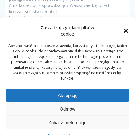
A na koniec quiz sprawdzający Waszą wiedzę o tych
kolczastych stworzeniach
https://funquiz.pl/quiz/run/jeze—co-o-nich-wiesz.77/…
Zarządzaj zgodami plików
cookie
Nawigacja
Aby zapewnić jak najlepsze wrażenia, korzystamy z technologii, takich
jak pliki cookie, do przechowywania i/lub uzyskiwania dostępu do
Poprzedni
Poprzedni:
Meet and
informacji o urządzeniu. Zgoda na te technologie pozwoli nam
wpisu
wpis:
Następny
Code – Nowe przygody
Następny:
Wspomóż
przetwarzać dane, takie jak zachowanie podczas przeglądania lub
wpis:
Scottiego (wydarzenie
nasze działania!
unikalne identyfikatory na tej stronie. Brak wyrażenia zgody lub
online)
wycofanie zgody może niekorzystnie wpłynąć na niektóre cechy i
funkcje.
Akceptuję
Odmów
© 2026 Myśliciele. Built using WordPress and the
Mesmerize
Zobacz preferencje
Theme