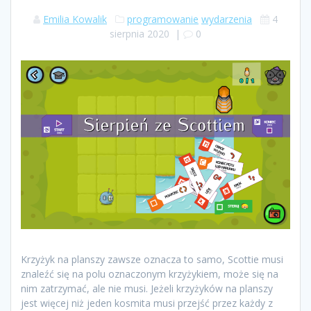
Emilia Kowalik
programowanie
wydarzenia
4
sierpnia 2020
|
0
Krzyżyk na planszy zawsze oznacza to samo, Scottie musi
znaleźć się na polu oznaczonym krzyżykiem, może się na
nim zatrzymać, ale nie musi. Jeżeli krzyżyków na planszy
jest więcej niż jeden kosmita musi przejść przez każdy z