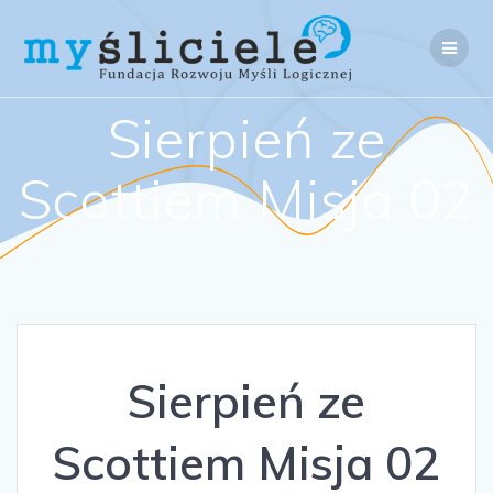
Skip
to
content
Sierpień ze
Scottiem Misja 02
Sierpień ze
Scottiem Misja 02