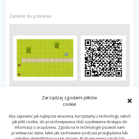
Zadanie do pobrania:
Zarządzaj zgodami plików
cookie
SCOTTIEGO
Aby zapewnić jak najlepsze wrażenia, korzystamy z technologii, takich
jak pliki cookie, do przechowywania i/lub uzyskiwania dostępu do
informacji o urządzeniu. Zgoda na te technologie pozwoli nam
Nawigacja
przetwarzać dane, takie jak zachowanie podczas przeglądania lub
Poprzedni
Następny
Poprzedni:
Sierpień ze
Następny:
Sierpień ze
unikalne identyfikatory na tej stronie. Brak wyrażenia zgody lub