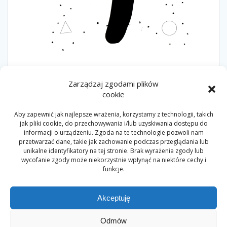
2LATA
3LATA
4LATA
LOGICZNYCZWARTEK
Zarządzaj zgodami plików
POLACZKROPKI
ZADANIE
cookie
Aby zapewnić jak najlepsze wrażenia, korzystamy z technologii, takich
Nawigacja
jak pliki cookie, do przechowywania i/lub uzyskiwania dostępu do
informacji o urządzeniu. Zgoda na te technologie pozwoli nam
Następny
Następny:
Otwarcie
Poprzedni
Poprzedni:
Logiczny
przetwarzać dane, takie jak zachowanie podczas przeglądania lub
wpisu
wpis:
Przystani Lokalnych
wpis:
czwartek 27.02.2020
unikalne identyfikatory na tej stronie. Brak wyrażenia zgody lub
Inicjatyw
wycofanie zgody może niekorzystnie wpłynąć na niektóre cechy i
funkcje.
Akceptuję
Odmów