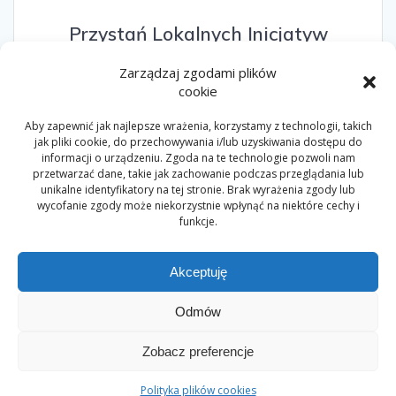
Przystań Lokalnych Inicjatyw
28 września 2025
Zarządzaj zgodami plików
PLI to przestrzeń otwarta na potrzeby realizacji działań
cookie
statutowych organizacji pozarządowych działających na
terenie gminy Wołomin. Działasz na rzecz mieszkańców
Aby zapewnić jak najlepsze wrażenia, korzystamy z technologii, takich
gminy Wołomin i ważny jest dla Ciebie rozwoju aktywności
jak pliki cookie, do przechowywania i/lub uzyskiwania dostępu do
obywatelskiej? Czekamy na Ciebie!
informacji o urządzeniu. Zgoda na te technologie pozwoli nam
przetwarzać dane, takie jak zachowanie podczas przeglądania lub
unikalne identyfikatory na tej stronie. Brak wyrażenia zgody lub
wycofanie zgody może niekorzystnie wpłynąć na niektóre cechy i
funkcje.
Akceptuję
Odmów
© 2026 Myśliciele. Built using WordPress and the
Mesmerize
Zobacz preferencje
Theme
Polityka plików cookies