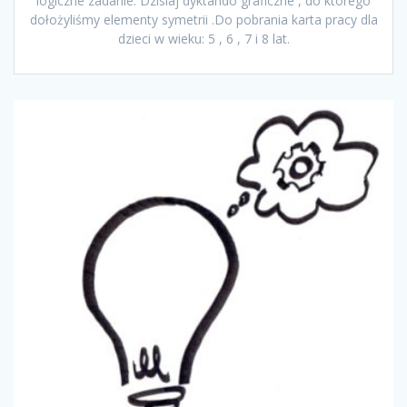
logiczne zadanie. Dzisiaj dyktando graficzne , do którego
dołożyliśmy elementy symetrii .Do pobrania karta pracy dla
dzieci w wieku: 5 , 6 , 7 i 8 lat.