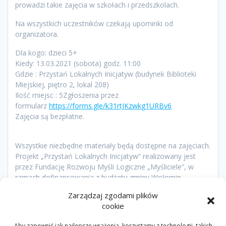
prowadzi takie zajęcia w szkołach i przedszkolach.
Na wszystkich uczestników czekają upominki od
organizatora.
Dla kogo: dzieci 5+
Kiedy: 13.03.2021 (sobota) godz. 11:00
Gdzie : Przystań Lokalnych Inicjatyw (budynek Biblioteki
Miejskiej, piętro 2, lokal 208)
Ilość miejsc : 5Zgłoszenia przez
formularz
https://forms.gle/k31rtJKzwkg1URBv6
Zajęcia są bezpłatne.
Wszystkie niezbędne materiały będą dostępne na zajęciach.
Projekt „Przystań Lokalnych Inicjatyw” realizowany jest
przez Fundację Rozwoju Myśli Logiczne „Myśliciele”, w
ramach dofinansowania z budżetu gminy Wołomin.
Zarządzaj zgodami plików
PROJEKT
PRZYSTAŃ LOKALNYCH INICJATYW
WARSZTATY
cookie
DLA DOROSŁYCH
Aby zapewnić jak najlepsze wrażenia, korzystamy z technologii, takich