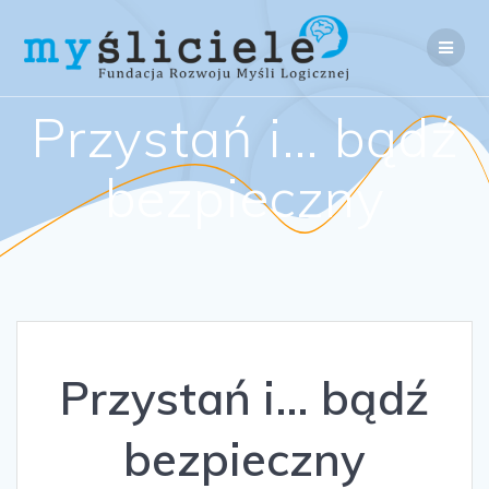
Skip
to
content
Przystań i… bądź
bezpieczny
Przystań i… bądź
bezpieczny