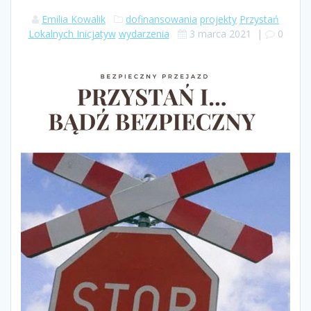
Emilia Kowalik
dofinansowania
projekty
Przystań
Lokalnych Inicjatyw
wydarzenia
3 marca 2021
|
0