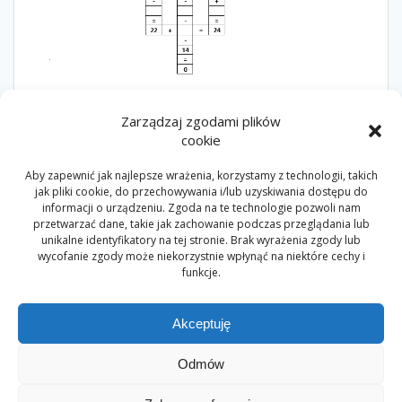
Zarządzaj zgodami plików
6LAT
7LAT
8LAT
9LAT
KARTAPRACY
cookie
KRZYŻÓWKAMATEMATCZNA
LOGICZNYCZWARTEK
Aby zapewnić jak najlepsze wrażenia, korzystamy z technologii, takich
jak pliki cookie, do przechowywania i/lub uzyskiwania dostępu do
informacji o urządzeniu. Zgoda na te technologie pozwoli nam
Nawigacja
przetwarzać dane, takie jak zachowanie podczas przeglądania lub
Poprzedni
Następny
Poprzedni:
Logiczny
Następny:
Logiczny
unikalne identyfikatory na tej stronie. Brak wyrażenia zgody lub
wpisu
wpis:
wpis:
czwartek 19.12.2019
czwartek 9.01.2020
wycofanie zgody może niekorzystnie wpłynąć na niektóre cechy i
funkcje.
Akceptuję
Odmów
© 2026 Myśliciele. Built using WordPress and the
Mesmerize